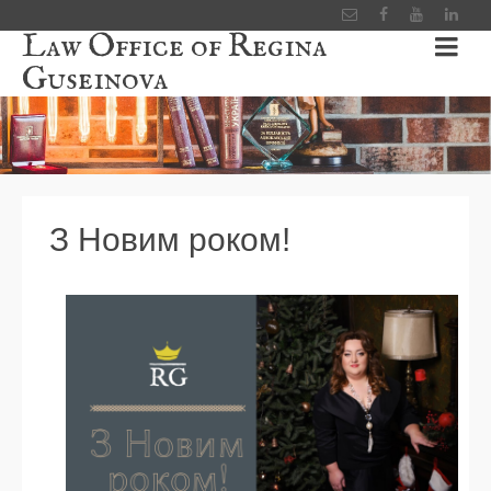
Law Office of Regina
Guseinova
З Новим роком!