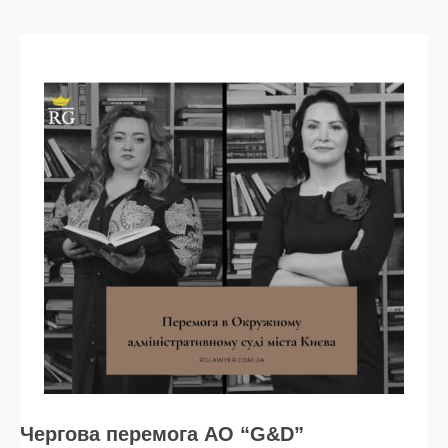
Чергова перемога АО “G&D”