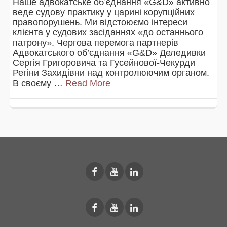
Наше адвокатське об’єднання «G&D» активно
веде судову практику у царині корупційних
правопорушень. Ми відстоюємо інтереси
клієнта у судових засіданнях «до останнього
патрону». Чергова перемога партнерів
Адвокатського об’єднання «G&D» Деледивки
Сергія Григоровича та Гусейнової-Чекурди
Регіни Захидівни над контролюючим органом.
В своєму …
Read More