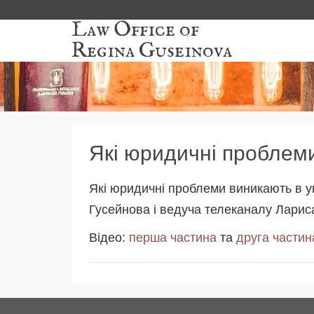
Law Office of
Regina Guseinova
Які юридичні проблеми
Які юридичні проблеми виникають в ук
Гусейнова і ведуча телеканалу Лариса
Відео:
перша частина
та
друга частин