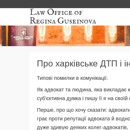
Law Office of
Regina Guseinova
Про харківське ДТП і і
Типові помилки в комунікації.
Як адвокат та людина, яка викладає к
суб’єктивна думка і пишу її я на своїй 
Перше, про що хочу сказати: адвокати,
грає проти репутації адвоката й водн
дуже здивую деяких колег-адвокатів, 