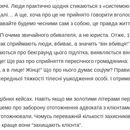
 речі. Люди практично щодня стикаються з «системою
далі… А ще, хоча про це не прийнято говорити вголос
Давайте будемо чесними самі з собою, це правда житт
П очима звичайного обивателя, а не юриста. Отже, 1
к сприймають люди, вбиває, а значить “він вбивця!”
наються про бекграунд цього підлітка, виявляється він
лице! Ще раз про сприйняття пересічного громадянина:
огу, а в лице! Жінці!” Що про нього думає соціум? Прави
середньої тяжкості тілесні ушкодження особі. І отрима
бних кейсах. Навіть якщо ми золотими літерами пере
емо про заборону ототожнення адвоката з клієнтам
ототожнювали. Чомусь переважній кількості захисникі
 краще вони “захищають клієнта”.