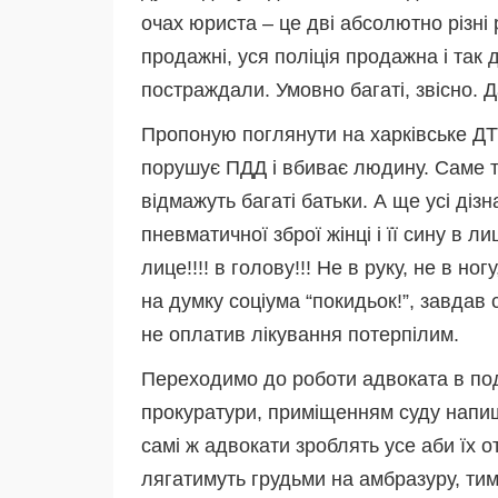
очах юриста – це дві абсолютно різні
продажні, уся поліція продажна і так 
постраждали. Умовно багаті, звісно. 
Пропоную поглянути на харківське ДТ
порушує ПДД і вбиває людину. Саме та
відмажуть багаті батьки. А ще усі діз
пневматичної зброї жінці і її сину в 
лице!!!! в голову!!! Не в руку, не в н
на думку соціума “покидьок!”, завдав 
не оплатив лікування потерпілим.
Переходимо до роботи адвоката в поді
прокуратури, приміщенням суду напиш
самі ж адвокати зроблять усе аби їх 
лягатимуть грудьми на амбразуру, тим