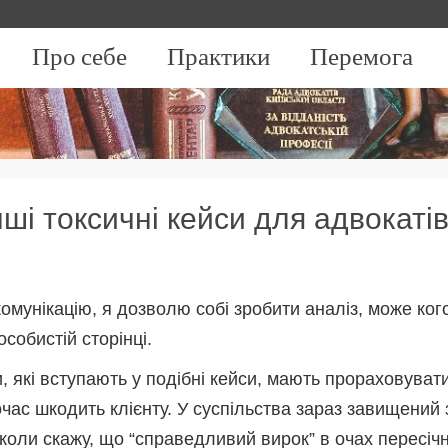
Про себе
Практики
Перемога
нші токсичні кейси для адвокаті
омунікацію, я дозволю собі зробити аналіз, може ког
особистій сторінці.
 які вступають у подібні кейси, мають прораховувати 
очас шкодить клієнту. У суспільства зараз завищений
коли скажу, що “справедливий вирок” в очах пересіч