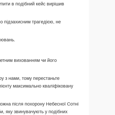
пити в подібний кейс вирішив
го підзахисним трагедією, не
лювань.
кретним вихованням чи його
ру з нами, тому перестаньте
клієнту максимально кваліфіковану
можна після похорону Небесної Сотні
би, яку звинувачують у подібних