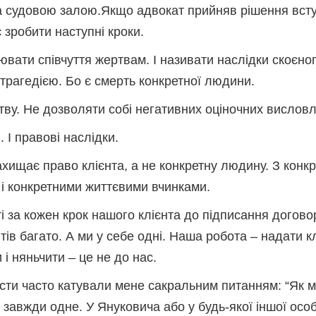
за судовою залою.Якщо адвокат прийняв рішення всту
 зробити наступні кроки.
ювати співчуття жертвам. І називати наслідки скоєно
 трагедією. Бо є смерть конкретної людини.
тву. Не дозволяти собі негативних оціночних вислов
 І правові наслідки.
захищає право клієнта, а не конкретну людину. З кон
 і конкретними життєвими вчинками.
і за кожен крок нашого клієнта до підписання догово
нтів багато. А ми у себе одні. Наша робота – надати 
і няньчити – це не до нас.
лісти часто катували мене сакральним питанням: “Як 
 завжди одне. У Януковича або у будь-якої іншої осо