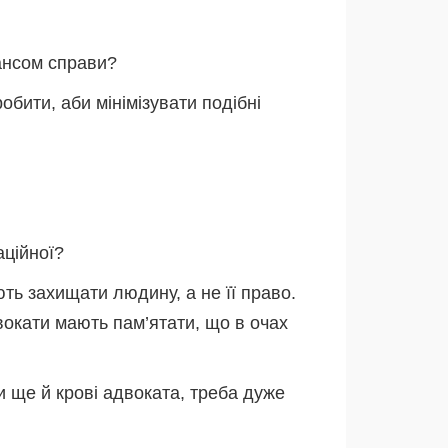
нансом справи?
обити, аби мінімізувати подібні
аційної?
ть захищати людину, а не її право.
вокати мають пам’ятати, що в очах
ли ще й крові адвоката, треба дуже