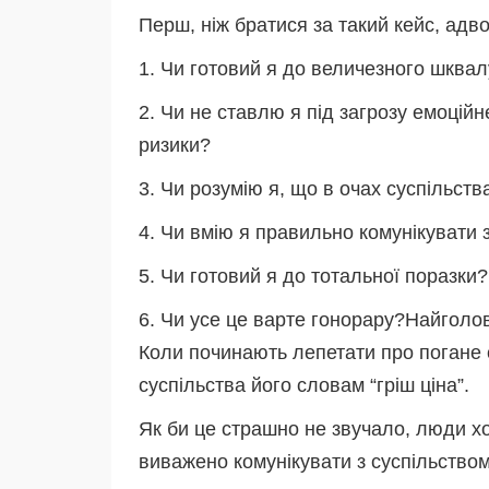
Перш, ніж братися за такий кейс, адво
1. Чи готовий я до величезного шквал
2. Чи не ставлю я під загрозу емоційн
ризики?
3. Чи розумію я, що в очах суспільс
4. Чи вмію я правильно комунікувати 
5. Чи готовий я до тотальної поразки
6. Чи усе це варте гонорару?Найголов
Коли починають лепетати про погане с
суспільства його словам “гріш ціна”.
Як би це страшно не звучало, люди хоч
виважено комунікувати з суспільством