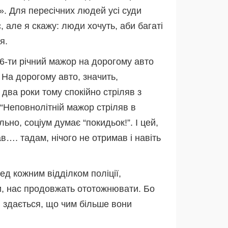
». Для пересічних людей усі суди
, але я скажу: люди хочуть, аби багаті
я.
6-ти річний мажор на дорогому авто
 На дорогому авто, значить,
 два роки тому спокійно стріляв з
 “Неповнолітній мажор стріляв в
льно, соціум думає “покидьок!”. І цей,
в…. тадам, нічого не отримав і навіть
д кожним відділком поліції,
и, нас продовжать ототожнювати. Бо
в здається, що чим більше вони