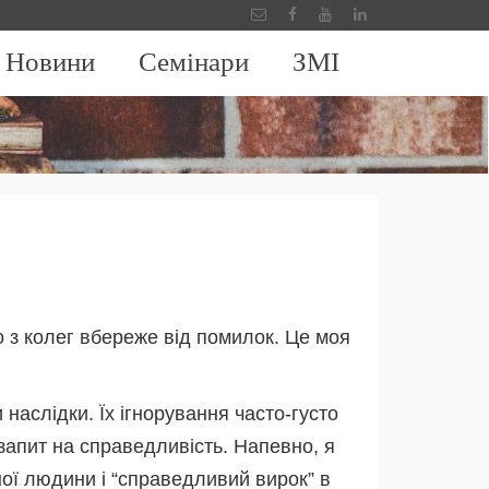
Новини
Семінари
ЗМІ
в
о з колег вбереже від помилок. Це моя
наслідки. Їх ігнорування часто-густо
 запит на справедливість. Напевно, я
ної людини і “справедливий вирок” в