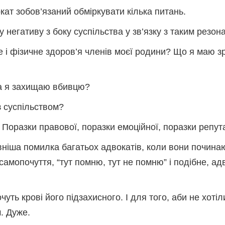
кат зобов’язаний обміркувати кілька питань.
у негативу з боку суспільства у зв’язку з таким резо
е і фізичне здоров’я членів моєї родини? Що я маю зр
тва я захищаю вбивцю?
з суспільством?
? Поразки правової, поразки емоційної, поразки репут
ніша помилка багатьох адвокатів, коли вони починаю
амопочуття, “тут помню, тут не помню” і подібне, ад
уть крові його підзахисного. І для того, аби не хоті
. Дуже.