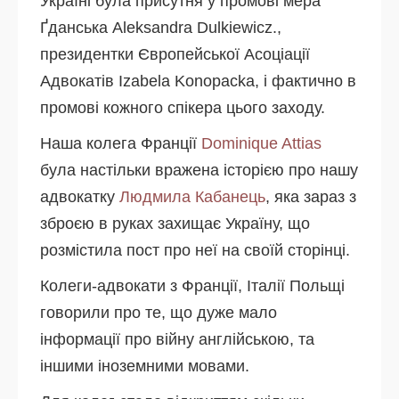
Україні була присутня у промові мера
Ґданська Aleksandra Dulkiewicz.,
президентки Європейської Асоціації
Адвокатів Izabela Konopacka, і фактично в
промові кожного спікера цього заходу.
Наша колега Франції
Dominique Attias
була настільки вражена історією про нашу
адвокатку
Людмила Кабанець
, яка зараз з
зброєю в руках захищає Україну, що
розмістила пост про неї на своїй сторінці.
Колеги-адвокати з Франції, Італії Польщі
говорили про те, що дуже мало
інформації про війну англійською, та
іншими іноземними мовами.