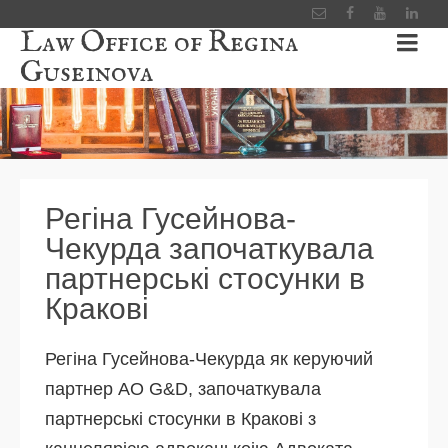
Law Office of Regina
Guseinova
Регіна Гусейнова-
Чекурда започаткувала
партнерські стосунки в
Кракові
Регіна Гусейнова-Чекурда як керуючий
партнер АО G&D, започаткувала
партнерські стосунки в Кракові з