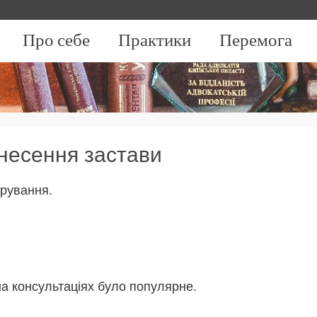
Про себе
Практики
Перемога
внесення застави
арування.
 на консультаціях було популярне.