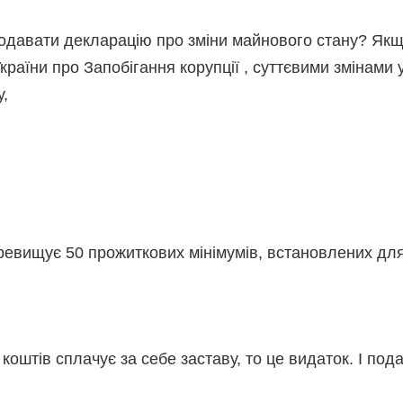
одавати декларацію про зміни майнового стану? Якщо
України про Запобігання корупції , суттєвими змінами 
у,
еревищує 50 прожиткових мінімумів, встановлених для
коштів сплачує за себе заставу, то це видаток. І по