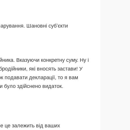
кларування. Шановні субʼєкти
йника. Вказуючи конкретну суму. Ну і
родійники, які вносять застави! У
к подавати декларації, то я вам
и було здійснено видаток.
ле це залежить від ваших