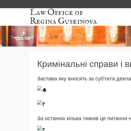
Law Office of
Regina Guseinova
Кримінальні справи і 
Застава яку вносять за субʼєкта декл
За останніх кілька тижнів це питання