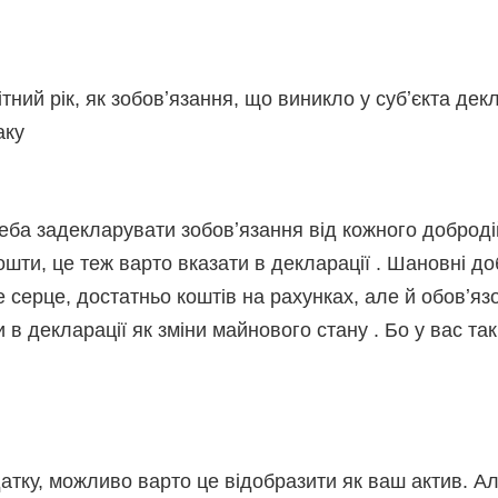
тний рік, як зобовʼязання, що виникло у субʼєкта де
аку
треба задекларувати зобовʼязання від кожного доброді
шти, це теж варто вказати в декларації . Шановні доб
серце, достатньо коштів на рахунках, але й обовʼязо
в декларації як зміни майнового стану . Бо у вас так
идатку, можливо варто це відобразити як ваш актив. А