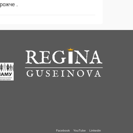
рожче .
Facebook
YouTube
Linkedin