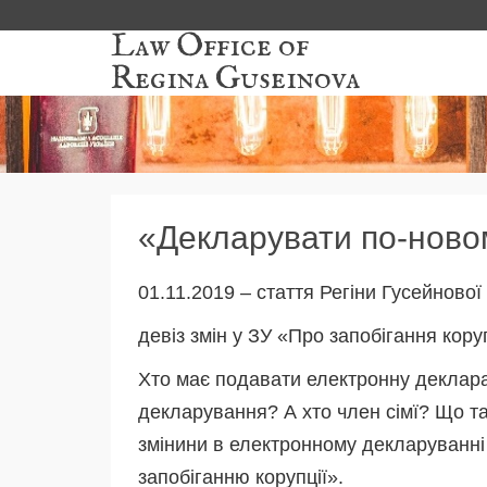
Law Office of
Regina Guseinova
«Декларувати по-ново
01.11.2019 – стаття Регіни Гусейнової
девіз змін у ЗУ «Про запобігання коруп
Хто має подавати електронну декларац
декларування? А хто член сімї? Що т
змінини в електронному декларуванні 
запобіганню корупції».