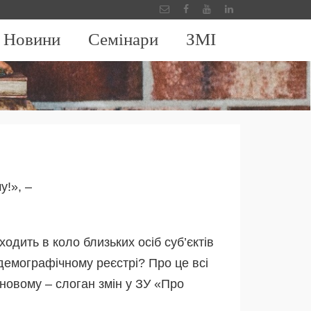
Новини
Семінари
ЗМІ
у!», –
одить в коло близьких осіб суб’єктів
демографічному реєстрі? Про це всі
новому – слоган змін у ЗУ «Про