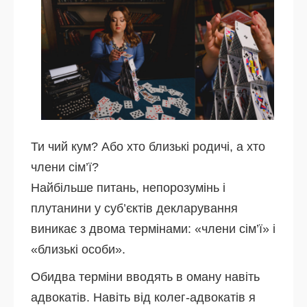
Ти чий кум? Або хто близькі родичі, а хто
члени сім’ї?
Найбільше питань, непорозумінь і
плутанини у суб’єктів декларування
виникає з двома термінами: «члени сім’ї» і
«близькі особи».
Обидва терміни вводять в оману навіть
адвокатів. Навіть від колег-адвокатів я