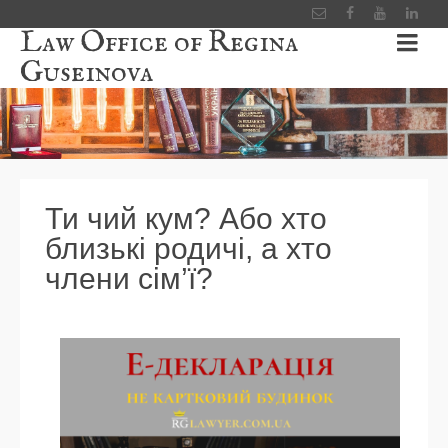
Law Office of Regina
Guseinova
Ти чий кум? Або хто
близькі родичі, а хто
члени сім’ї?