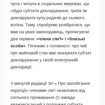
чула і читала в соціальних мережах, що
«бідні суб’єкти декларування, треба їм
декларувати купу родичів до сьомого
коліна. Тому, спробуємо розібратися, що
мав на увазі законодавець, прописуючи
два терміни:
«члени сім’ї» і «близькі
особи»
. Почнемо з головного: про чий
про майновий стан має вказувати суб’єкт
декларування у своїй електронній
декларації.
У минулій редакції ЗУ « Про запобігання
корупції» членами сім’ї незалежно від
спільного проживання (!) завжди
вважався інший з подружжя суб’єкта