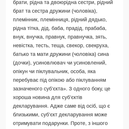
брати, рідна та двоюрідна сестри, рідний
брат та сестра дружини (чоловіка),
племінник, племінниця, рідний дядько,
рідна тітка, дід, баба, прадід, прабаба,
внук, внучка, правнук, правнучка, зять,
невістка, тесть, теща, свекор, свекруха,
батько та мати дружини (чоловіка) сина
(дочки), усиновлювач чи усиновлений,
опікун чи піклувальник, особа, яка
перебуває під опікою або піклуванням
зазначеного суб’єкта». З одного боку, це
хороша новина для суб’єктів
декларування. Адже саме від осіб, що є
близькими, суб’єкт декларування може
отримувати подарунки. Проте, з іншого