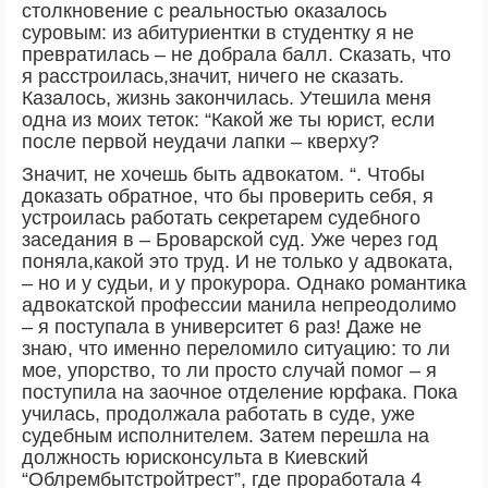
столкновение с реальностью оказалось
суровым: из абитуриентки в студентку я не
превратилась – не добрала балл. Сказать, что
я расстроилась,значит, ничего не сказать.
Казалось, жизнь закончилась. Утешила меня
одна из моих теток: “Какой же ты юрист, если
после первой неудачи лапки – кверху?
Значит, не хочешь быть адвокатом. “. Чтобы
доказать обратное, что бы проверить себя, я
устроилась работать секретарем судебного
заседания в – Броварской суд. Уже через год
поняла,какой это труд. И не только у адвоката,
– но и у судьи, и у прокурора. Однако романтика
адвокатской профессии манила непреодолимо
– я поступала в университет 6 раз! Даже не
знаю, что именно переломило ситуацию: то ли
мое, упорство, то ли просто случай помог – я
поступила на заочное отделение юрфака. Пока
училась, продолжала работать в суде, уже
судебным исполнителем. Затем перешла на
должность юрисконсульта в Киевский
“Облрeмбытстройтрест”, где проработала 4