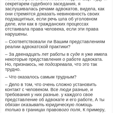
секретарем судебного заседания, я
заслушивалась речами адвокатов, видела, как
они стремятся доказать невиновность своих
подзащитных, если речь шла об уголовном
деле, или как в гражданских процессах
отстаивала права человека, если эти права
нарушены.
– Соответствовали ли Вашим представлениям
реалии адвокатской практики?
– За двенадцать лет работы в
суде
я уже имела
некоторые представления
о
работе адвоката.
Но, признаюсь, не
подозревала
, что это так
трудно.
– Что оказалось самым трудным?
– Дело в том, что очень сложно установить
контакт с человеком. Все люди разные, и
требования у них разные. у каждого свое
представление об адвокате и его работе, А ты
об
язан оказыват
ь юридическу
ю пом
ощь
то
лько в границах правов
ого поля
, К примеру
,