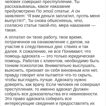
чел
ов
ек сов
ершил пр
ест
уп
ле
ние. Ты
рассказываешь, как
ое
наказание
пр
едус
мотрено По
этой ст
атье
. А о
н
заяв
ляет: “Я
вам деньги заплатил, п
усть
меня
выпустят!”, Ты снова объ
ясняеш
ь
, что,
согласно
статье такой-
то, м
ера наказания —
такая.
А оплатил он твою работу, твое время,
потраченное на ознакомление с делом, на
участие в следственных деи: ствиях и так
далее. К сожалению, не все Понимают, что
помощь адвоката — это только юридическая
помощь. Работая с клиентом, необходимо быть
тонким психологом. Внимательно выслушать,
выяснить, признает он себя виновным или нет,
правду говорит или пытается что-то скрыть,
чтобы выглядеть лучше. Адвокату нужно
доверять, как врачу. Если человек не совершал
преступления, то именно адвокат Должен
собрать все доказательства его невиновности.
Это право адвоката собирать все
интересующие сведения и предоставлять их