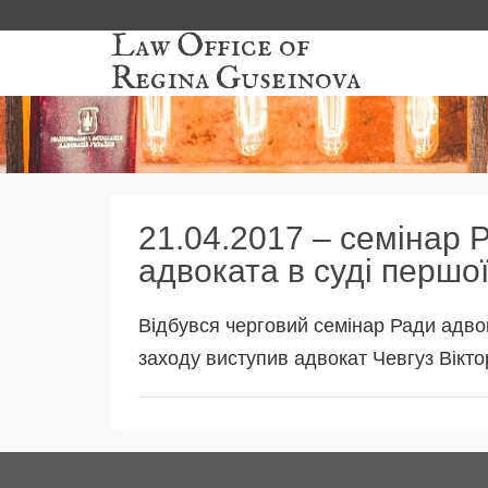
Law Office of
Regina Guseinova
21.04.2017 – семінар Р
адвоката в суді першої 
Відбувся черговий семінар Ради адвока
заходу виступив адвокат Чевгуз Вікто