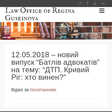
Law Office of Regina
Guseinova
12.05.2018 – новий
випуск “Батлів адвокатів”
на тему: “ДТП. Кривий
Ріг: хто винен?”
Відео за
посиланням
.